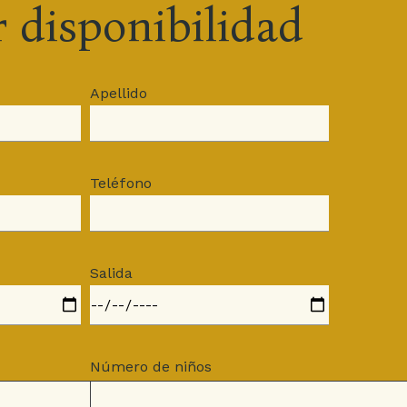
r disponibilidad
Apellido
Teléfono
 0744 2027200 | P.iva 00270200553 |
Salida
Número de niños