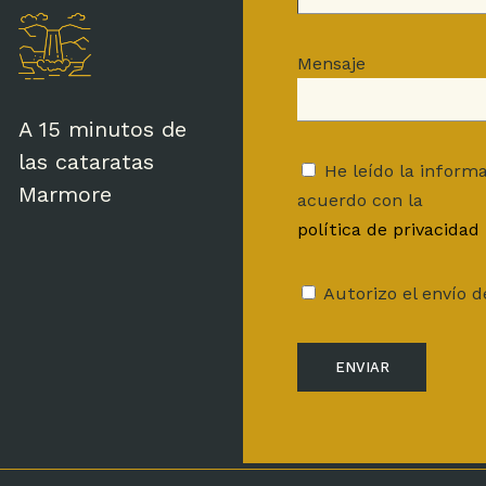
Mensaje
A 15 minutos de
las cataratas
He leído la inform
Marmore
acuerdo con la
política de privacidad
Autorizo el envío 