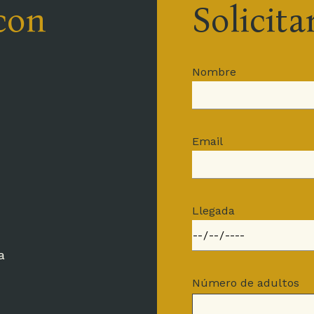
con
Solicita
Nombre
info@michelangelohotelumbria.it
+39 0744 202711
Email
della Stazione, 63 – 05100 Terni | Tel +39 0744 202711 | Fax +39
info@michelangelohotelumbria.it
Llegada
a
Número de adultos