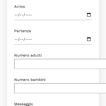
Arrivo
Vitanova Spa & Wellness
Restaurant
Chambres & Suites
Partenza
Offres Spéciales
Centre de Congres
Numero adulti
Services
Evénements
Localisation et contact
Numero bambini
Messaggio