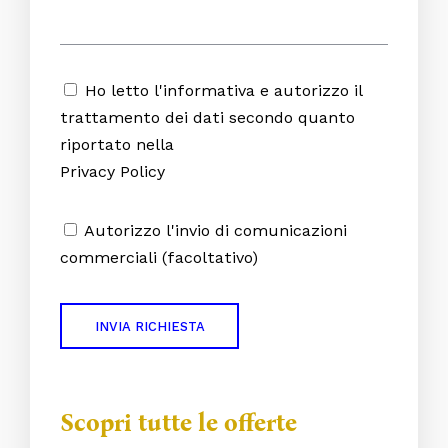
Ho letto l'informativa e autorizzo il
info@michelangelohotelumbria.it
+39 0744 202711
trattamento dei dati secondo quanto
riportato nella
Hotel Michelangelo Palace | Viale della Stazione, 63 – 05100
Privacy Policy
Terni | Tel +39 0744 202711 | Fax +39 0744 2027200 | P.iva
00270200553 | info@michelangelohotelumbria.it
Autorizzo l'invio di comunicazioni
commerciali (facoltativo)
Scopri tutte le offerte