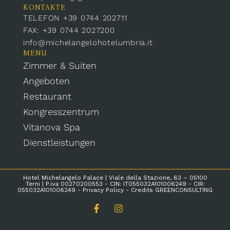
KONTAKTE
TELEFON +39 0744 202711
FAX: +39 0744 2027200
info@michelangelohotelumbria.it
MENU
Zimmer & Suiten
Angeboten
Restaurant
Kongresszentrum
Vitanova Spa
Dienstleistungen
Hotel Michelangelo Palace | Viale della Stazione, 63 – 05100
Terni | P.iva 00270200553 - CIN: IT055032A101006249 - CIR:
055032A101006249 -
Privacy Policy
- Credits
GREENCONSULTING