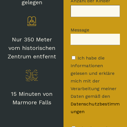
Anzahl der Kinder
gelegen
Message
Nur 350 Meter
vom historischen
Zentrum entfernt
Ich habe die
Informationen
gelesen und erkläre
mich mit der
Verarbeitung meiner
15 Minuten von
Daten gemäß den
Marmore Falls
Datenschutzbestimm
ungen