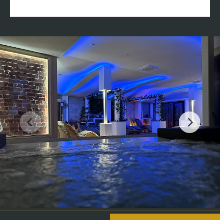
Home
Vitanova Spa & Wellness
Restaurant
Zimmer & Suiten
Sonderangeboten
Kongresszentrum