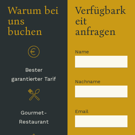
Hotel Michelangelo Palace | Viale della Stazione, 63 – 05100
Warum bei
Verfügbark
Terni | Tel +39 0744 202711 | Fax +39 0744 2027200 | P.iva
00270200553 | info@michelangelohotelumbria.it
uns
eit
buchen
anfragen
Name
Bester
garantierter Tarif
Nachname
Email
Gourmet-
Restaurant