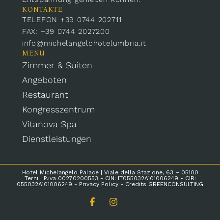
KONTAKTE
TELEFON +39 0744 202711
FAX: +39 0744 2027200
info@michelangelohotelumbria.it
MENU
Zimmer & Suiten
Angeboten
Restaurant
Kongresszentrum
Vitanova Spa
Dienstleistungen
Hotel Michelangelo Palace | Viale della Stazione, 63 – 05100
Terni | P.iva 00270200553 - CIN: IT055032A101006249 - CIR:
055032A101006249 -
Privacy Policy
- Credits
GREENCONSULTING