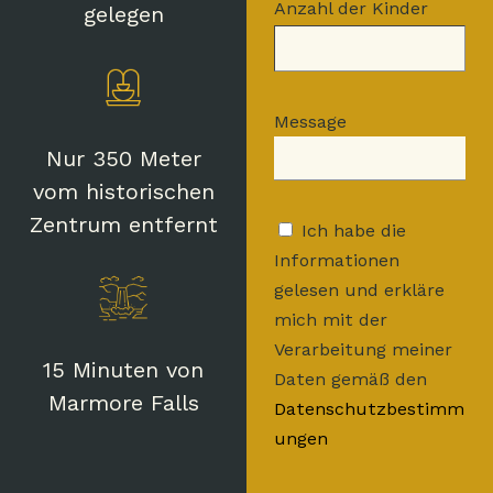
Anzahl der Kinder
gelegen
Message
Nur 350 Meter
vom historischen
Zentrum entfernt
Ich habe die
Informationen
gelesen und erkläre
mich mit der
Verarbeitung meiner
15 Minuten von
Daten gemäß den
Marmore Falls
Datenschutzbestimm
ungen