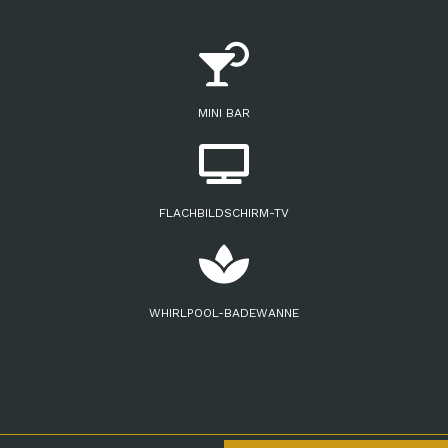
Sonderangeboten
Kongresszentrum
Dienstleistungen
MINI BAR
veranstaltungen
Standort und Kontakt
FLACHBILDSCHIRM-TV
WHIRLPOOL-BADEWANNE
info@michelangelohotelumbria.it
+39 0744 202711